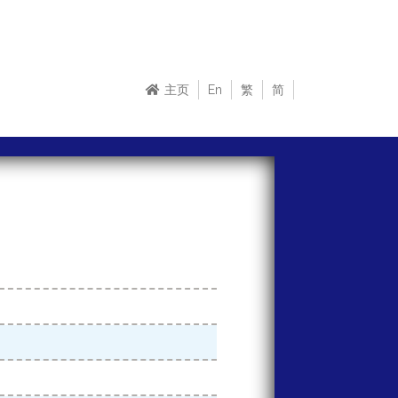
主页
En
繁
简